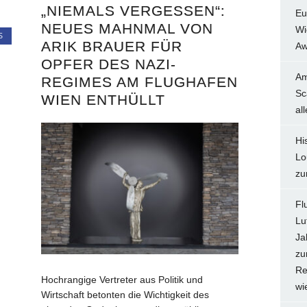
„NIEMALS VERGESSEN“:
Eu
NEUES MAHNMAL VON
Wi
S
ARIK BRAUER FÜR
Aw
OPFER DES NAZI-
Am
REGIMES AM FLUGHAFEN
Sc
WIEN ENTHÜLLT
al
Hi
Lo
zu
Fl
Lu
Ja
zu
Re
Hochrangige Vertreter aus Politik und
wi
Wirtschaft betonten die Wichtigkeit des