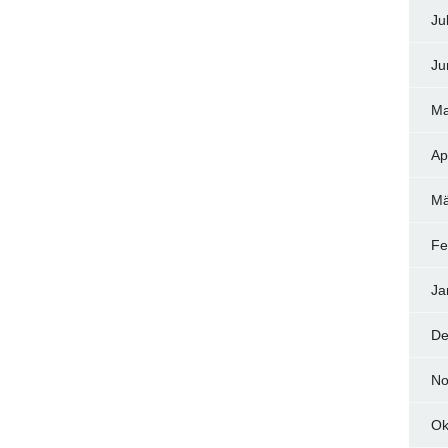
Ju
Ju
Ma
Ap
Mä
Fe
Ja
De
No
Ok