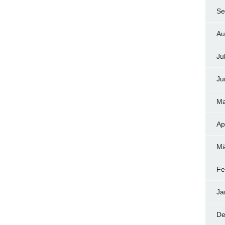
Se
Au
Ju
Ju
Ma
Ap
Mä
Fe
Ja
De