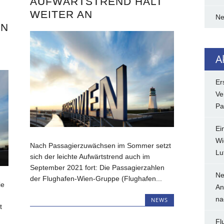
AUFWÄRTSTREND HÄLT
WEITER AN
N
EN
A
Er
Ve
Pa
Ei
Wi
Nach Passagierzuwächsen im Sommer setzt
Lu
sich der leichte Aufwärtstrend auch im
September 2021 fort: Die Passagierzahlen
Ne
der Flughafen-Wien-Gruppe (Flughafen...
ie
An
na
NEWS
t
Fl