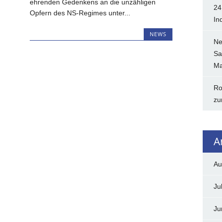
ehrenden Gedenkens an die unzähligen
24
Opfern des NS-Regimes unter...
In
NEWS
Ne
Sa
Ma
Ro
zu
A
Au
Ju
Ju