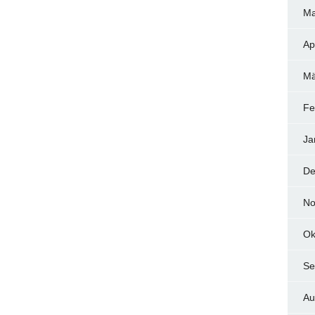
Ma
Ap
Mä
Fe
Ja
De
No
Ok
Se
Au