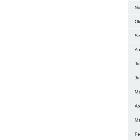
No
Ok
Se
Au
Ju
Ju
Ma
Ap
Mä
Fe