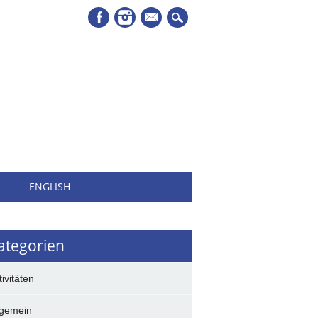
Mail
H
ENGLISH
ategorien
tivitäten
lgemein