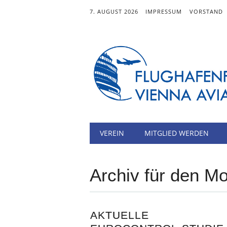
7. AUGUST 2026
IMPRESSUM
VORSTAND
Hauptmenü
Zum
VEREIN
MITGLIED WERDEN
Inhalt
springen
Archiv für den M
AKTUELLE