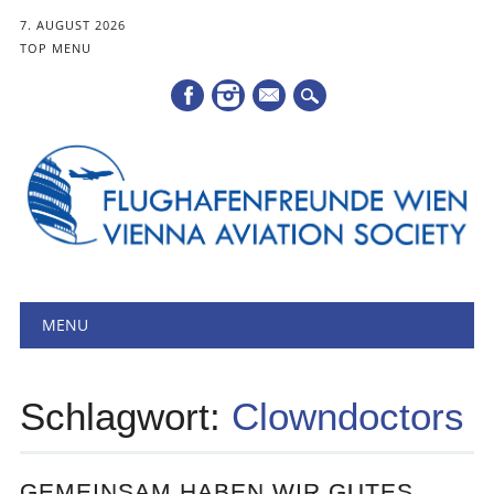
7. AUGUST 2026
TOP MENU
Mail
Hauptmenü
Zum
MENU
Inhalt
springen
Schlagwort:
Clowndoctors
GEMEINSAM HABEN WIR GUTES