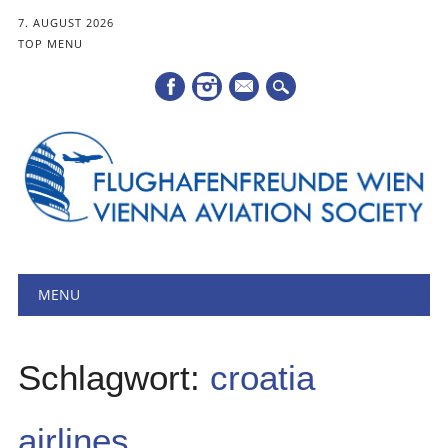
7. AUGUST 2026
TOP MENU
Mail
Hauptmenü
Zum
MENU
Inhalt
springen
Schlagwort:
croatia
airlines