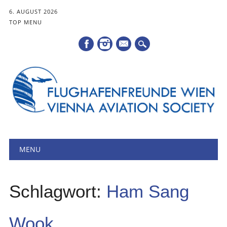
6. AUGUST 2026
TOP MENU
Mail
Hauptmenü
Zum
MENU
Inhalt
springen
Schlagwort:
Ham Sang
Wook