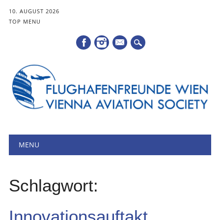
10. AUGUST 2026
TOP MENU
Mail
Hauptmenü
Zum
MENU
Inhalt
springen
Schlagwort:
Innovationsauftakt