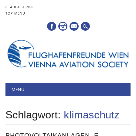
8. AUGUST 2026
TOP MENU
Mail
Hauptmenü
Zum
MENU
Inhalt
springen
Schlagwort:
klimaschutz
PHOTOVOLTAIKANLAGEN, E-