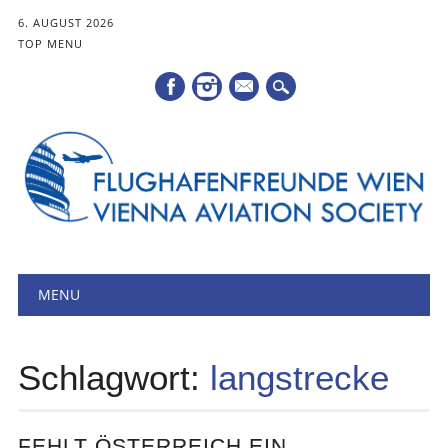
6. AUGUST 2026
TOP MENU
Mail
Hauptmenü
Zum
MENU
Inhalt
springen
Schlagwort:
langstrecke
FEHLT ÖSTERREICH EIN