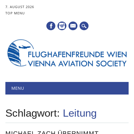
7. AUGUST 2026
TOP MENU
Mail
Hauptmenü
Zum
MENU
Inhalt
springen
Schlagwort:
Leitung
MICHAEL ZACH ÜBERNIMMT