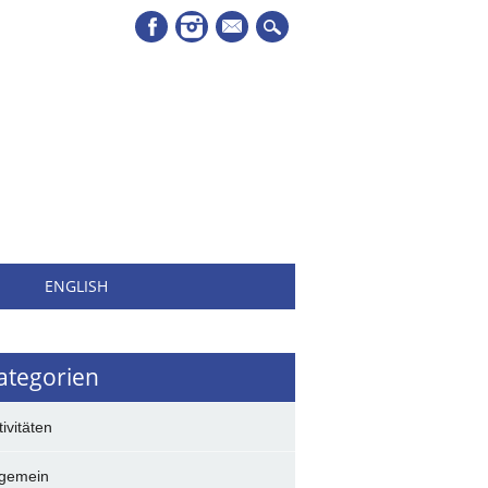
Mail
H
ENGLISH
ategorien
tivitäten
lgemein