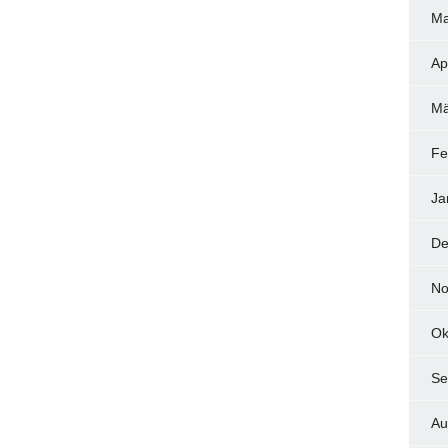
Ma
Ap
Mä
Fe
Ja
De
No
Ok
Se
Au