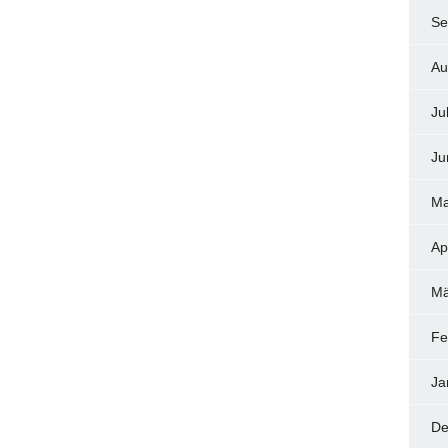
Se
Au
Ju
Ju
Ma
Ap
Mä
Fe
Ja
De