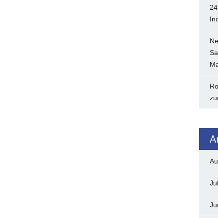
24
In
Ne
Sa
Ma
Ro
zu
A
Au
Ju
Ju