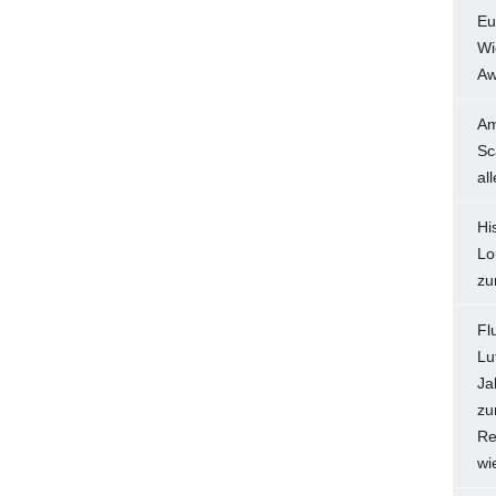
Eu
Wi
Aw
Am
Sc
al
Hi
Lo
zu
Fl
Lu
Ja
zu
Re
wi