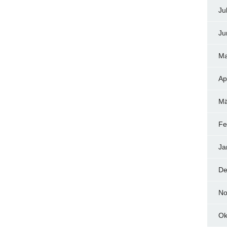
Ju
Ju
Ma
Ap
Mä
Fe
Ja
De
No
Ok