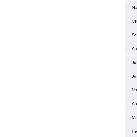
No
Ok
Se
Au
Ju
Ju
Ma
Ap
Mä
Fe