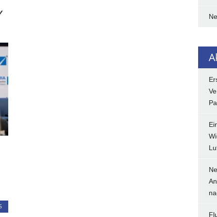
Y
N
A
Er
Ve
Pa
Ei
Wi
Lu
Ne
An
na
S
Fl