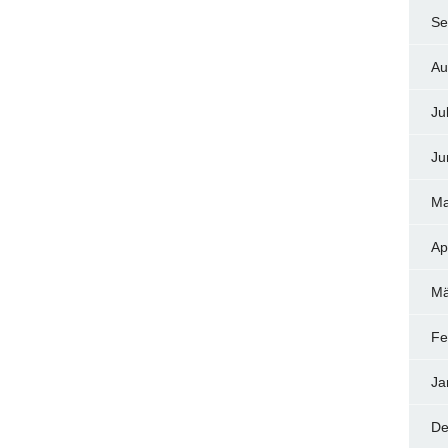
Se
Au
Ju
Ju
Ma
Ap
Mä
Fe
Ja
De