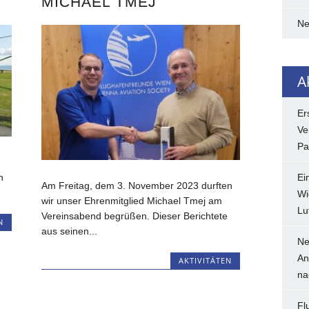
MICHAEL TMEJ
N
A
Er
Ve
Pa
Ei
n
Am Freitag, dem 3. November 2023 durften
Wi
wir unser Ehrenmitglied Michael Tmej am
Lu
Vereinsabend begrüßen. Dieser Berichtete
N
aus seinen...
Ne
An
AKTIVITÄTEN
na
Fl