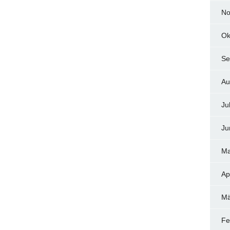
No
Ok
Se
Au
Ju
Ju
Ma
Ap
Mä
Fe