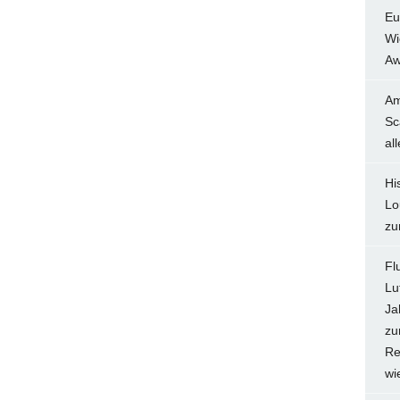
Eu
Wi
Aw
Am
Sc
al
Hi
Lo
zu
Fl
Lu
Ja
zu
Re
wi