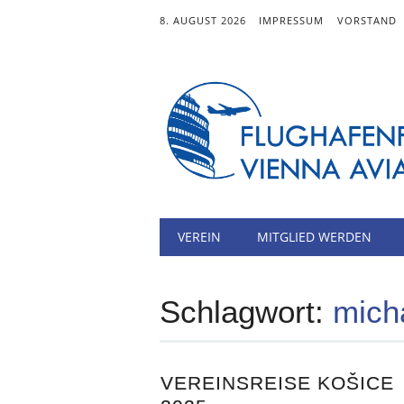
8. AUGUST 2026
IMPRESSUM
VORSTAND
Hauptmenü
Zum
VEREIN
MITGLIED WERDEN
Inhalt
springen
Schlagwort:
mich
VEREINSREISE KOŠICE