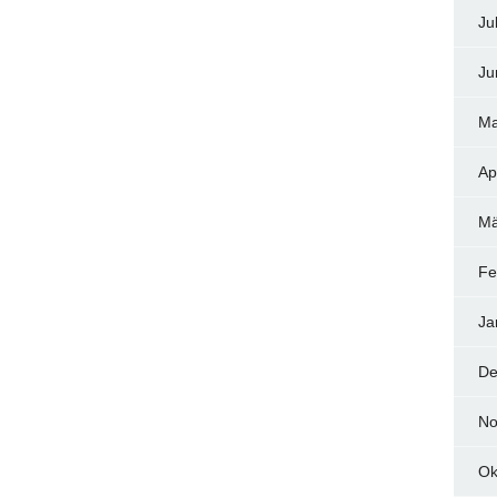
Ju
Ju
Ma
Ap
Mä
Fe
Ja
De
No
Ok