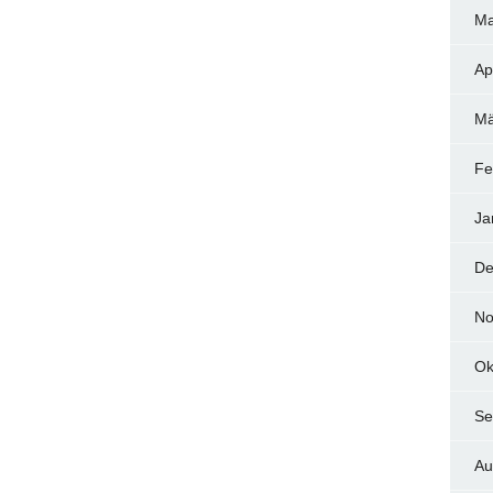
Ma
Ap
Mä
Fe
Ja
De
No
Ok
Se
Au