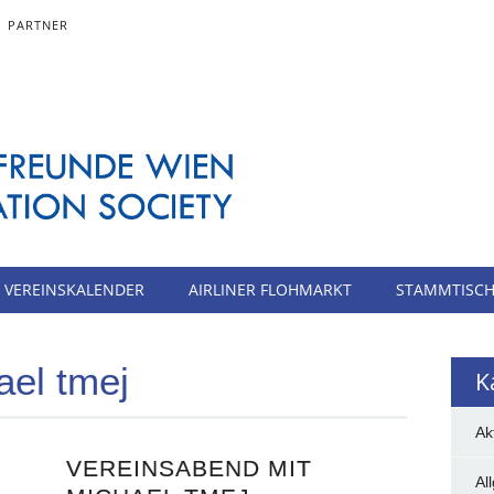
PARTNER
VEREINSKALENDER
AIRLINER FLOHMARKT
STAMMTISC
ael tmej
K
Ak
VEREINSABEND MIT
Al