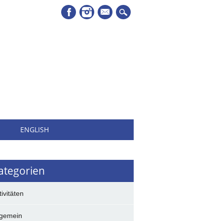
Mail
H
ENGLISH
ategorien
tivitäten
lgemein