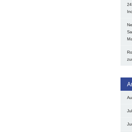
24
In
Ne
Sa
Ma
Ro
zu
A
Au
Ju
Ju