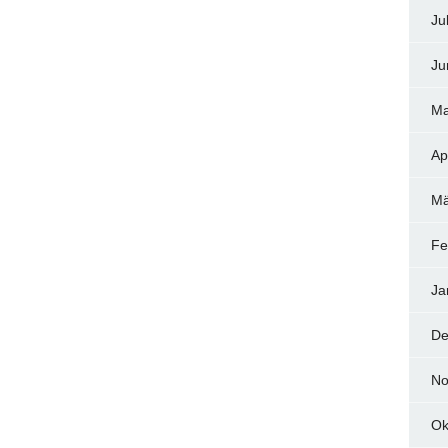
Ju
Ju
Ma
Ap
Mä
Fe
Ja
De
No
Ok