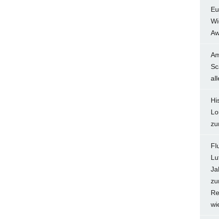
Eu
Wi
Aw
Am
Sc
al
Hi
Lo
zu
Fl
Lu
Ja
zu
Re
wi