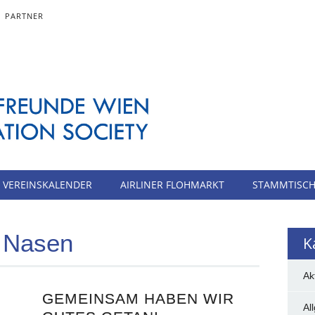
PARTNER
VEREINSKALENDER
AIRLINER FLOHMARKT
STAMMTISC
 Nasen
K
Ak
GEMEINSAM HABEN WIR
Al