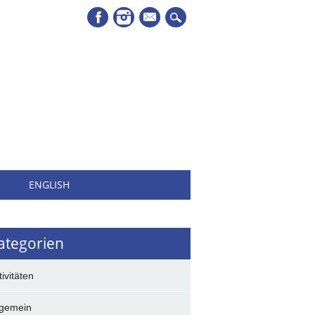
Mail
H
ENGLISH
ategorien
tivitäten
lgemein