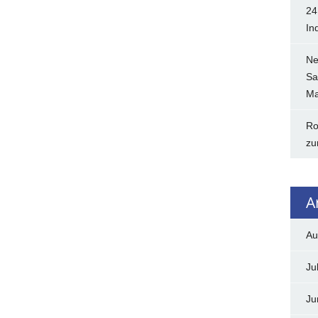
24
In
Ne
Sa
Ma
Ro
zu
A
Au
Ju
Ju