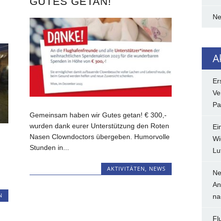
GUTES GETAN!
N
A
Er
Ve
Pa
Gemeinsam haben wir Gutes getan! € 300,-
wurden dank eurer Unterstützung den Roten
Ei
Nasen Clowndoctors übergeben. Humorvolle
Wi
,
Stunden in...
Lu
AKTIVITÄTEN
,
NEWS
Ne
An
N
na
Fl