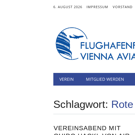
6. AUGUST 2026
IMPRESSUM
VORSTAND
Hauptmenü
Zum
VEREIN
MITGLIED WERDEN
Inhalt
springen
Schlagwort:
Rote
VEREINSABEND MIT