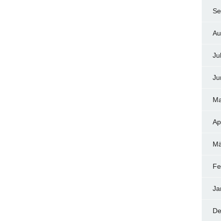
Se
Au
Ju
Ju
Ma
Ap
Mä
Fe
Ja
De