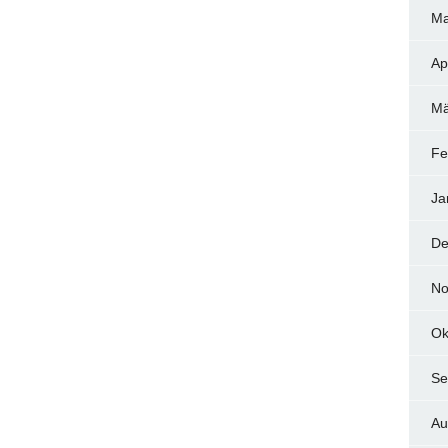
Ma
Ap
Mä
Fe
Ja
De
No
Ok
Se
Au