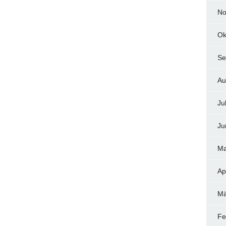
No
Ok
Se
Au
Ju
Ju
Ma
Ap
Mä
Fe