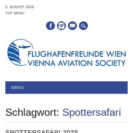
6. AUGUST 2026
TOP MENU
Mail
Hauptmenü
Zum
MENU
Inhalt
springen
Schlagwort:
Spottersafari
SPOTTERSAFARI 2025