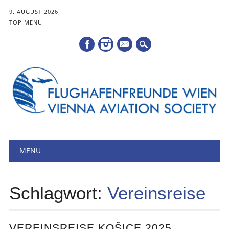
9. AUGUST 2026
TOP MENU
Mail
Hauptmenü
Zum
MENU
Inhalt
springen
Schlagwort:
Vereinsreise
VEREINSREISE KOŠICE 2025