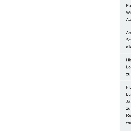
Eu
Wi
Aw
Am
Sc
al
Hi
Lo
zu
Fl
Lu
Ja
zu
Re
wi