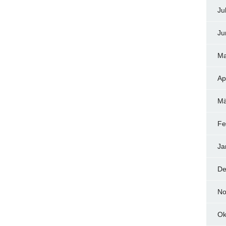
Ju
Ju
Ma
Ap
Mä
Fe
Ja
De
No
Ok