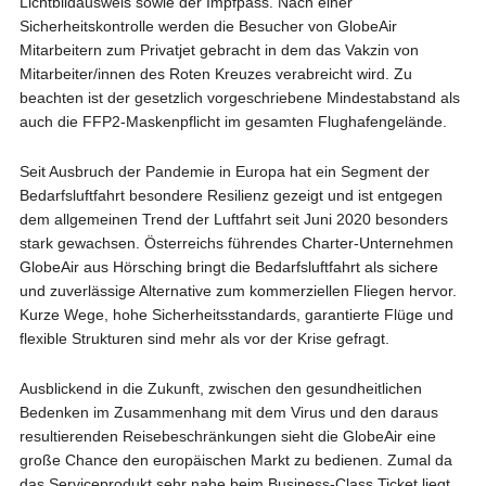
Lichtbildausweis sowie der Impfpass. Nach einer
Sicherheitskontrolle werden die Besucher von GlobeAir
Mitarbeitern zum Privatjet gebracht in dem das Vakzin von
Mitarbeiter/innen des Roten Kreuzes verabreicht wird. Zu
beachten ist der gesetzlich vorgeschriebene Mindestabstand als
auch die FFP2-Maskenpflicht im gesamten Flughafengelände.
Seit Ausbruch der Pandemie in Europa hat ein Segment der
Bedarfsluftfahrt besondere Resilienz gezeigt und ist entgegen
dem allgemeinen Trend der Luftfahrt seit Juni 2020 besonders
stark gewachsen. Österreichs führendes Charter-Unternehmen
GlobeAir aus Hörsching bringt die Bedarfsluftfahrt als sichere
und zuverlässige Alternative zum kommerziellen Fliegen hervor.
Kurze Wege, hohe Sicherheitsstandards, garantierte Flüge und
flexible Strukturen sind mehr als vor der Krise gefragt.
Ausblickend in die Zukunft, zwischen den gesundheitlichen
Bedenken im Zusammenhang mit dem Virus und den daraus
resultierenden Reisebeschränkungen sieht die GlobeAir eine
große Chance den europäischen Markt zu bedienen. Zumal da
das Serviceprodukt sehr nahe beim Business-Class Ticket liegt