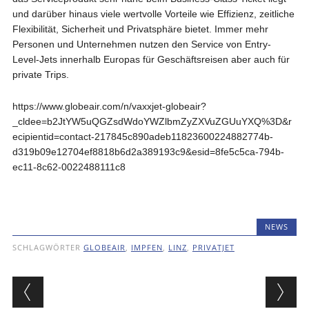
und darüber hinaus viele wertvolle Vorteile wie Effizienz, zeitliche
Flexibilität, Sicherheit und Privatsphäre bietet. Immer mehr
Personen und Unternehmen nutzen den Service von Entry-
Level-Jets innerhalb Europas für Geschäftsreisen aber auch für
private Trips.
https://www.globeair.com/n/vaxxjet-globeair?
_cldee=b2JtYW5uQGZsdWdoYWZlbmZyZXVuZGUuYXQ%3D&r
ecipientid=contact-217845c890adeb11823600224882774b-
d319b09e12704ef8818b6d2a389193c9&esid=8fe5c5ca-794b-
ec11-8c62-0022488111c8
NEWS
SCHLAGWÖRTER
GLOBEAIR
,
IMPFEN
,
LINZ
,
PRIVATJET
Beitragsnavigation