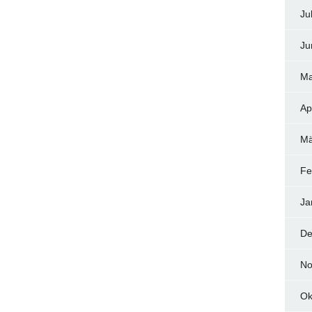
Ju
Ju
Ma
Ap
Mä
Fe
Ja
De
No
Ok