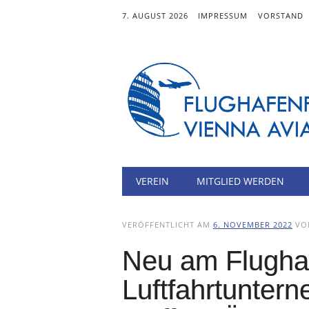
7. AUGUST 2026
IMPRESSUM
VORSTAND
Hauptmenü
Zum
VEREIN
MITGLIED WERDEN
Inhalt
springen
VERÖFFENTLICHT AM
6. NOVEMBER 2022
V
Neu am Flugha
Luftfahrtunte