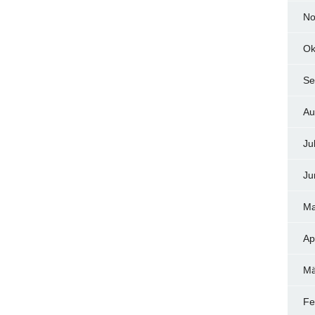
No
Ok
Se
Au
Ju
Ju
Ma
Ap
Mä
Fe