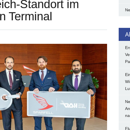
eich-Standort im
N
n Terminal
A
Er
Ve
Pa
Ei
Wi
Lu
Ne
An
na
Fl