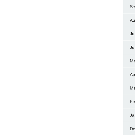
Se
Au
Ju
Ju
Ma
Ap
Mä
Fe
Ja
De