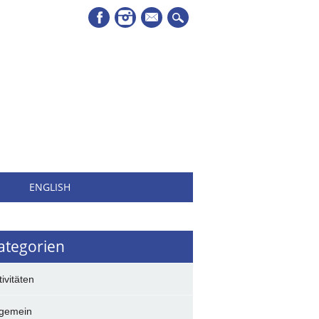
Mail
H
ENGLISH
ategorien
tivitäten
lgemein