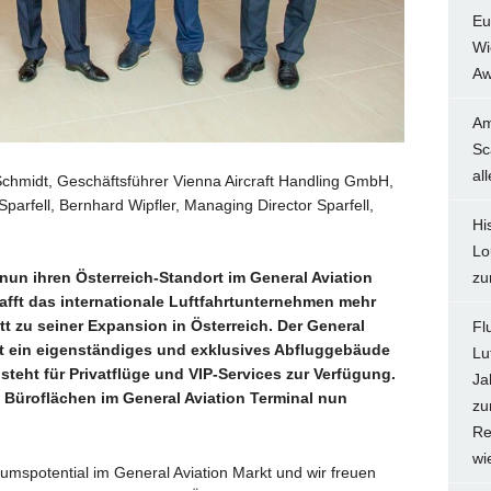
Eu
Wi
Aw
Am
Sc
al
h Schmidt, Geschäftsführer Vienna Aircraft Handling GmbH,
Sparfell, Bernhard Wipfler, Managing Director Sparfell,
Hi
Lo
zu
un ihren Österreich-Standort im General Aviation
afft das internationale Luftfahrtunternehmen mehr
 zu seiner Expansion in Österreich. Der General
Fl
st ein eigenständiges und exklusives Abfluggebäude
Lu
eht für Privatflüge und VIP-Services zur Verfügung.
Ja
Büroflächen im General Aviation Terminal nun
zu
Re
wi
stumspotential im General Aviation Markt und wir freuen