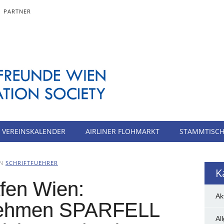
PARTNER
VEREINSKALENDER
AIRLINER FLOHMARKT
STAMMTISC
ON
SCHRIFTFUEHRER
K
fen Wien:
Ak
rnehmen SPARFELL
Al