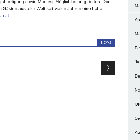
ugabfertigung sowie Meeting-Möglichkeiten geboten. Der
Ma
i Gästen aus aller Welt seit vielen Jahren eine hohe
ah.at
.
Ap
Mä
NEWS
Fe
Ja
ion
De
No
Ok
Se
Au