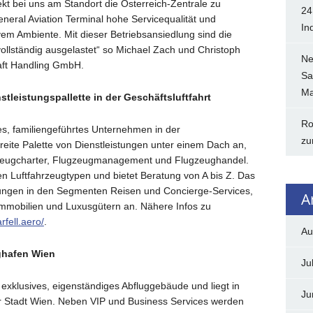
kt bei uns am Standort die Österreich-Zentrale zu
24
neral Aviation Terminal hohe Servicequalität und
In
em Ambiente. Mit dieser Betriebsansiedlung sind die
vollständig ausgelastet“ so Michael Zach und Christoph
Ne
raft Handling GmbH.
Sa
Ma
tleistungspallette in der Geschäftsluftfahrt
Ro
hes, familiengeführtes Unternehmen in der
zu
reite Palette von Dienstleistungen unter einem Dach an,
eugcharter, Flugzeugmanagement und Flugzeughandel.
n Luftfahrzeugtypen und bietet Beratung von A bis Z. Das
ungen in den Segmenten Reisen und Concierge-Services,
A
mobilien und Luxusgütern an. Nähere Infos zu
fell.aero/
.
Au
ughafen Wien
Ju
n exklusives, eigenständiges Abfluggebäude und liegt in
Ju
r Stadt Wien. Neben VIP und Business Services werden