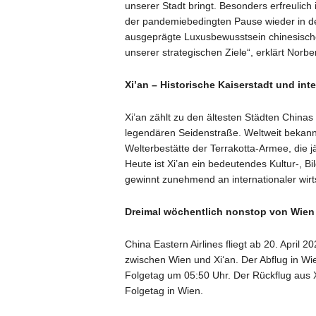
unserer Stadt bringt. Besonders erfreuli
der pandemiebedingten Pause wieder in den
ausgeprägte Luxusbewusstsein chinesische
unserer strategischen Ziele“, erklärt Norb
Xi’an – Historische Kaiserstadt und int
Xi’an zählt zu den ältesten Städten Chin
legendären Seidenstraße. Weltweit bekann
Welterbestätte der Terrakotta-Armee, die j
Heute ist Xi’an ein bedeutendes Kultur-, 
gewinnt zunehmend an internationaler wirt
Dreimal wöchentlich nonstop von Wien
China Eastern Airlines fliegt ab 20. April
zwischen Wien und Xi‘an. Der Abflug in Wie
Folgetag um 05:50 Uhr. Der Rückflug aus 
Folgetag in Wien.