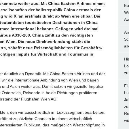
kennetz weiter aus: Mit China Eastern Airlines nimmt
Eu
gesellschaften der Volksrepublik China erstmals den
Wi
g wird Xi’an erstmals direkt ab Wien erreichbar. Die
Aw
edeutendsten touristischen Destinationen in China
Armee international bekannt. Geflogen wird dreimal
Am
irbus A330-200. China zählt zu den wichtigsten
Sc
n Wien. Die neue Direktverbindung stärkt die
al
orts, schafft neue Reisemöglichkeiten für Geschäfts-
chtigen Impuls für Wirtschaft und Tourismus in
Hi
Lo
zu
r deutlich an Dynamik. Mit China Eastern Airlines und der
 wir die internationale Anbindung von Wien und bauen
Fl
und Asien weiter aus. Damit setzen wir gezielte Impulse
 Österreich, Reisende in beide Richtungen profitieren
Lu
Vorstand der Flughafen Wien AG.
Ja
zu
kten, den wir ausschließlich im Luxussegment bearbeiten.
Re
öffnet zusätzliche Chancen in einem wirtschaftlich
wi
interessierten Publikum, das maßgeblich Wertschöpfung in