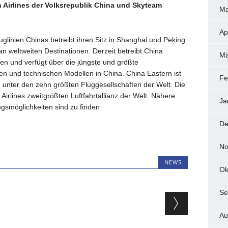
n Airlines der Volksrepublik China und Skyteam
Ma
Ap
uglinien Chinas betreibt ihren Sitz in Shanghai und Peking
an weltweiten Destinationen. Derzeit betreibt China
Mä
en und verfügt über die jüngste und größte
n und technischen Modellen in China. China Eastern ist
Fe
n unter den zehn größten Fluggesellschaften der Welt. Die
 Airlines zweitgrößten Luftfahrtallianz der Welt. Nähere
Ja
ngsmöglichkeiten sind zu finden
De
No
NEWS
Ok
Se
ion
Au