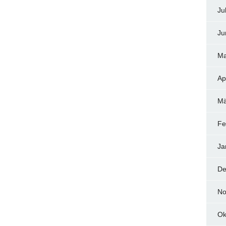
Ju
Ju
Ma
Ap
Mä
Fe
Ja
De
No
Ok