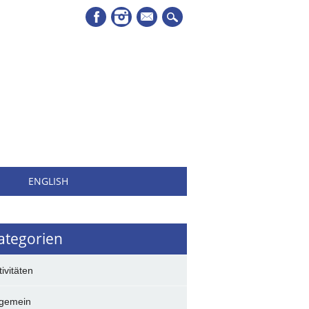
Mail
H
ENGLISH
ategorien
tivitäten
lgemein