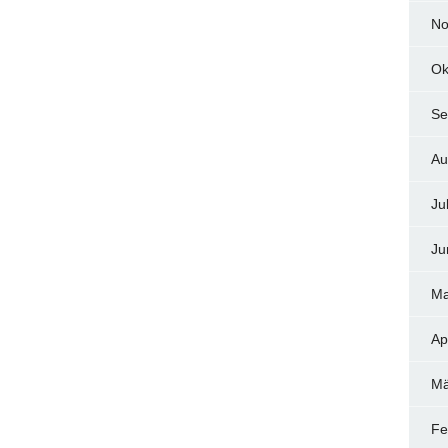
No
Ok
Se
Au
Ju
Ju
Ma
Ap
Mä
Fe