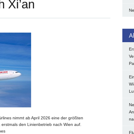
h Xi’an
N
A
Er
Ve
Pa
Ei
Wi
Lu
Ne
An
Airlines nimmt ab April 2026 eine der größten
na
a erstmals den Linienbetrieb nach Wien auf.
nes
Fl