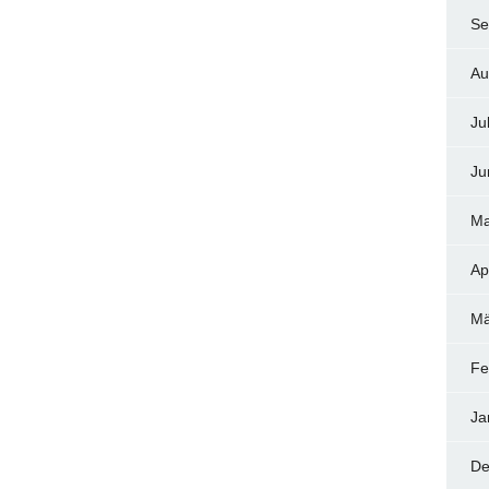
Se
Au
Ju
Ju
Ma
Ap
Mä
Fe
Ja
De