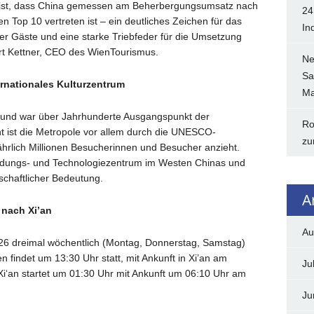
ch ist, dass China gemessen am Beherbergungsumsatz nach
24
 Top 10 vertreten ist – ein deutliches Zeichen für das
In
r Gäste und eine starke Triebfeder für die Umsetzung
ert Kettner, CEO des WienTourismus.
Ne
Sa
ernationales Kulturzentrum
Ma
as und war über Jahrhunderte Ausgangspunkt der
Ro
t ist die Metropole vor allem durch die UNESCO-
zu
ährlich Millionen Besucherinnen und Besucher anzieht.
Bildungs- und Technologiezentrum im Westen Chinas und
schaftlicher Bedeutung.
A
 nach Xi’an
Au
 2026 dreimal wöchentlich (Montag, Donnerstag, Samstag)
n findet um 13:30 Uhr statt, mit Ankunft in Xi’an am
Ju
Xi‘an startet um 01:30 Uhr mit Ankunft um 06:10 Uhr am
Ju