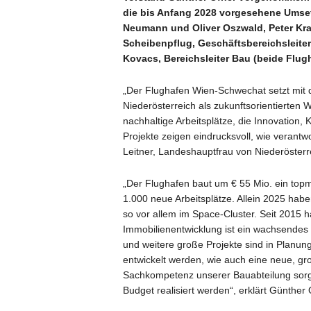
die bis Anfang 2028 vorgesehene Umse
Neumann und Oliver Oszwald, Peter Kr
Scheibenpflug, Geschäftsbereichsleit
Kovacs, Bereichsleiter Bau (beide Flug
„Der Flughafen Wien-Schwechat setzt mit d
Niederösterreich als zukunftsorientierten 
nachhaltige Arbeitsplätze, die Innovation, 
Projekte zeigen eindrucksvoll, wie verantw
Leitner, Landeshauptfrau von Niederösterr
„Der Flughafen baut um € 55 Mio. ein to
1.000 neue Arbeitsplätze. Allein 2025 haben
so vor allem im Space-Cluster. Seit 2015 h
Immobilienentwicklung ist ein wachsendes w
und weitere große Projekte sind in Planun
entwickelt werden, wie auch eine neue, gr
Sachkompetenz unserer Bauabteilung sorgt 
Budget realisiert werden“, erklärt Günther