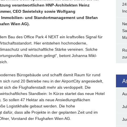
24
tzung verantwortlichen HNP-Architekten Heinz
In
ammer, CEO Swietelsky sowie Wolfgang
er Immobilien- und Standortmanagement und Stefan
hafen Wien AG).
Ne
Sa
em Bau des Office Park 4 NEXT ein kraftvolles Signal für
Ma
Wirtschaftsstandort. Hier entstehen hochmoderne,
Klimaschutz und wirtschaftliche Stärke vereinen. Solche
Ro
ortungsvolles Wachstum gelingt“, betont Johanna Mikl-
zu
eich.
pmodernes Bürogebäude und schafft damit Raum für rund
A
 sich rund 20 Betriebe neu in der AirportCity angesiedelt,
at sich die Flughafenstadt mehr als verdoppelt. Die
irtschaftliches Standbein: In Kürze startet das neue Hotel
Au
g. So sollen 47 Hektar als neue Ansiedlungsflächen
oße Logistikhalle gebaut werden. Die hohe
Ju
dafür, dass alle Projekte in der geplanten Zeit und im
 Ofner, Vorstand der Flughafen Wien AG.
Ju