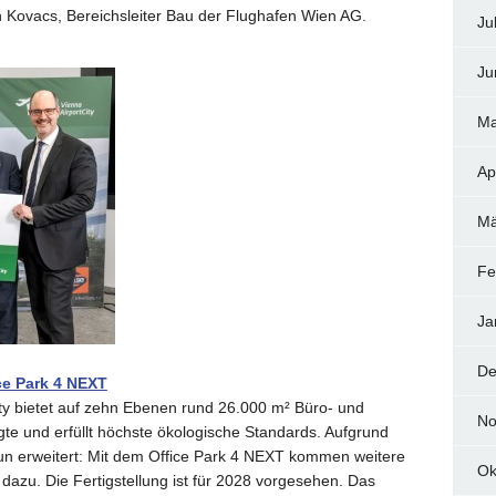
n Kovacs, Bereichsleiter Bau der Flughafen Wien AG.
Ju
Ju
Ma
Ap
Mä
Fe
Ja
De
ce Park 4 NEXT
ity bietet auf zehn Ebenen rund 26.000 m² Büro- und
No
gte und erfüllt höchste ökologische Standards. Aufgrund
n erweitert: Mit dem Office Park 4 NEXT kommen weitere
Ok
azu. Die Fertigstellung ist für 2028 vorgesehen. Das