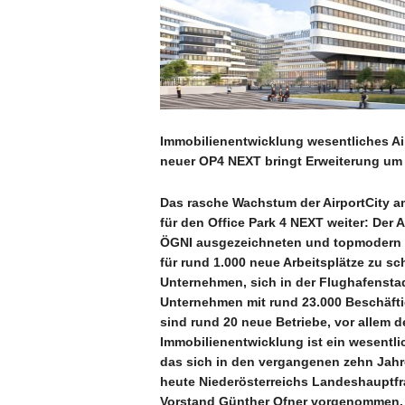
Immobilienentwicklung wesentliches Air
neuer OP4 NEXT bringt Erweiterung um 
Das rasche Wachstum der AirportCity a
für den Office Park 4 NEXT weiter: Der A
ÖGNI ausgezeichneten und topmodern 
für rund 1.000 neue Arbeitsplätze zu sc
Unternehmen, sich in der Flughafenstad
Unternehmen mit rund 23.000 Beschäftig
sind rund 20 neue Betriebe, vor allem 
Immobilienentwicklung ist ein wesent
das sich in den vergangenen zehn Jahre
heute Niederösterreichs Landeshauptfr
Vorstand Günther Ofner vorgenommen. E