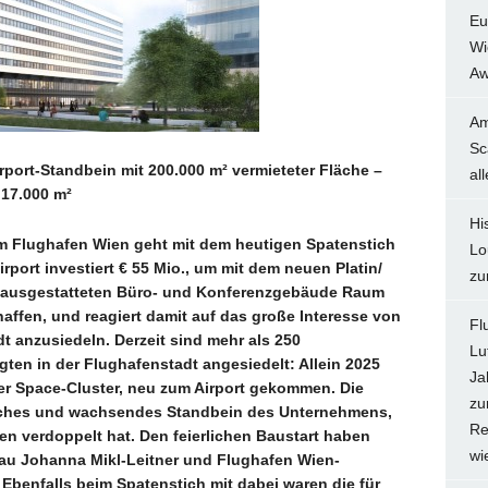
Eu
Wi
Aw
Am
Sc
port-Standbein mit 200.000 m² vermieteter Fläche –
al
17.000 m²
Hi
m Flughafen Wien geht mit dem heutigen Spatenstich
Lo
irport investiert € 55 Mio., um mit dem neuen Platin/
zu
ausgestatteten Büro- und Konferenzgebäude Raum
haffen, und reagiert damit auf das große Interesse von
Fl
t anzusiedeln. Derzeit sind mehr als 250
Lu
ten in der Flughafenstadt angesiedelt: Allein 2025
Ja
der Space-Cluster, neu zum Airport gekommen. Die
zu
liches und wachsendes Standbein des Unternehmens,
Re
n verdoppelt hat. Den feierlichen Baustart haben
wi
au Johanna Mikl-Leitner und Flughafen Wien-
benfalls beim Spatenstich mit dabei waren die für