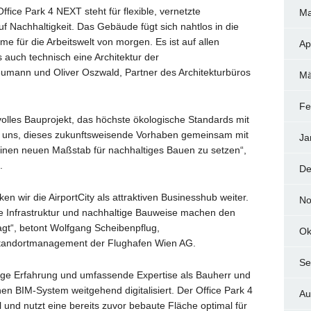
fice Park 4 NEXT steht für flexible, vernetzte
Ma
uf Nachhaltigkeit. Das Gebäude fügt sich nahtlos in die
me für die Arbeitswelt von morgen. Es ist auf allen
Ap
 auch technisch eine Architektur der
eumann und Oliver Oszwald, Partner des Architekturbüros
Mä
Fe
volles Bauprojekt, das höchste ökologische Standards mit
en uns, dieses zukunftsweisende Vorhaben gemeinsam mit
Ja
inen neuen Maßstab für nachhaltiges Bauen zu setzen“,
.
De
ken wir die AirportCity als attraktiven Businesshub weiter.
No
e Infrastruktur und nachhaltige Bauweise machen den
gt“, betont Wolfgang Scheibenpflug,
Ok
 Standortmanagement der Flughafen Wien AG.
Se
rige Erfahrung und umfassende Expertise als Bauherr und
n BIM-System weitgehend digitalisiert. Der Office Park 4
Au
 und nutzt eine bereits zuvor bebaute Fläche optimal für