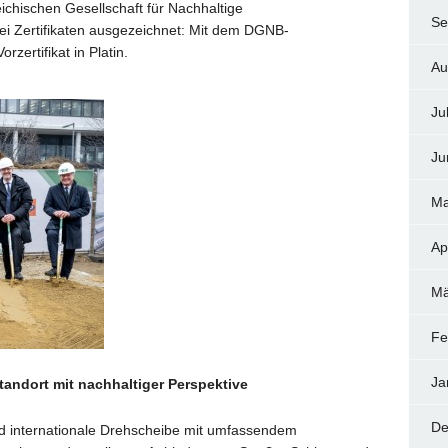
ichischen Gesellschaft für Nachhaltige
Se
wei Zertifikaten ausgezeichnet: Mit dem DGNB-
zertifikat in Platin.
Au
Ju
Ju
Ma
Ap
Mä
Fe
Ja
standort mit nachhaltiger Perspektive
De
und internationale Drehscheibe mit umfassendem