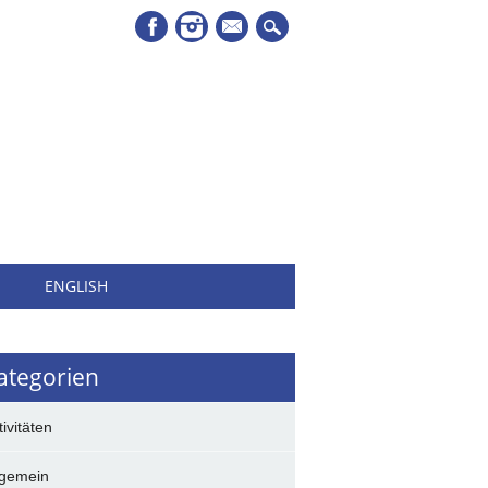
Mail
H
ENGLISH
ategorien
tivitäten
lgemein