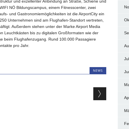
struktur und exzellenter Anbindung an Straße, Schiene und
No
WIFI NÖ Bildungscampus, einem Fitnesscenter, zwei
ufs- und Gastronomiemöglichkeiten ist die AirportCity ein
Ok
 250 Unternehmen sind am Flughafen-Standort vertreten,
äftigt. Außerdem stehen unter der Marke Airport Media
on Leuchtkästen bis zu digitalen Großformaten wie der
Se
dge beim Flughafenzugang. Rund 100.000 Passagiere
ontakte pro Jahr.
Au
Ju
NEWS
Ju
Ma
ion
Ap
Mä
Fe