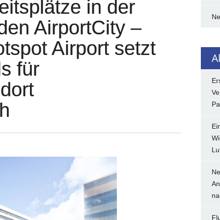
eitsplätze in der
N
en AirportCity –
spot Airport setzt
A
s für
Er
dort
Ve
ch
Pa
Ei
Wi
Lu
Ne
An
na
Fl