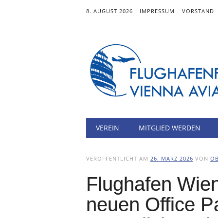
8. AUGUST 2026
IMPRESSUM
VORSTAND
Hauptmenü
Zum
VEREIN
MITGLIED WERDEN
Inhalt
springen
VERÖFFENTLICHT AM
26. MÄRZ 2026
VON
O
Flughafen Wien
neuen Office Pa