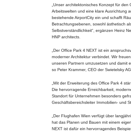
„Unser architektonisches Konzept für den Of
Arbeitswelten und eine klare Ausrichtung a
bestehende AirportCity ein und schafft Räu
Betrachtungsebenen, sowohl ästhetisch als
Selbstverständlichkeit“, ergänzen Heinz N
HNP architects.
„Der Office Park 4 NEXT ist ein anspruchs
moderner Architektur verbindet. Wir freu
unseren Partnern umzusetzen und damit e
so Peter Krammer, CEO der Swietelsky AG
„Mit der Erweiterung des Office Park 4 stär
Die hervorragende Erreichbarkeit, modern
Standort für Unternehmen besonders gefra
Geschäftsbereichsleiter Immobilien- und
„Der Flughafen Wien verfügt über langjäh
hat das Planen und Bauen mit einem eigene
NEXT ist dafür ein hervorragendes Beispiel