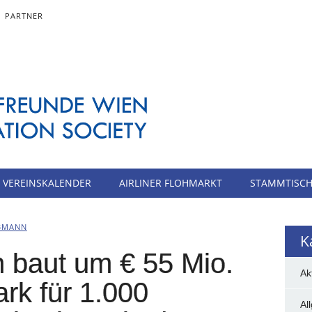
PARTNER
VEREINSKALENDER
AIRLINER FLOHMARKT
STAMMTISC
BMANN
K
 baut um € 55 Mio.
Ak
rk für 1.000
Al