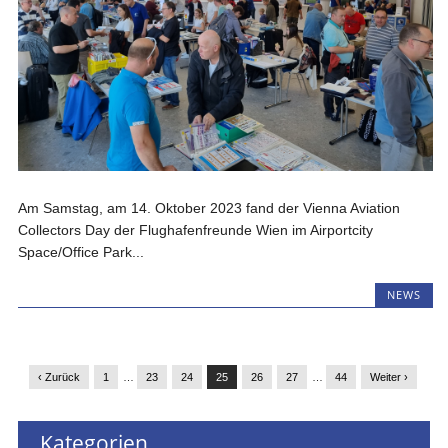
Am Samstag, am 14. Oktober 2023 fand der Vienna Aviation
Collectors Day der Flughafenfreunde Wien im Airportcity
Space/Office Park...
NEWS
‹ Zurück
1
…
23
24
25
26
27
…
44
Weiter ›
Kategorien