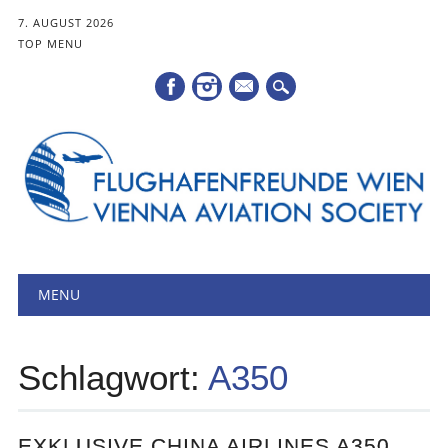
7. AUGUST 2026
TOP MENU
Mail
Hauptmenü
Zum
MENU
Inhalt
springen
Schlagwort:
A350
EXKLUSIVE CHINA AIRLINES A350