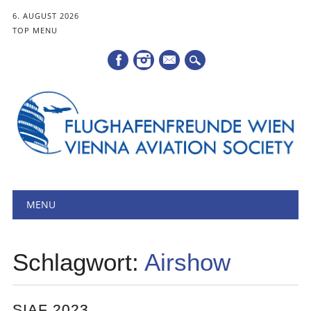
6. AUGUST 2026
TOP MENU
Mail
Hauptmenü
Zum
MENU
Inhalt
springen
Schlagwort:
Airshow
SIAF 2023