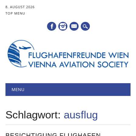
8. AUGUST 2026
TOP MENU
Mail
Hauptmenü
Zum
MENU
Inhalt
springen
Schlagwort:
ausflug
BESICHTIGUNG FLUGHAFEN