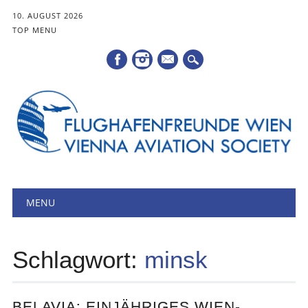
10. AUGUST 2026
TOP MENU
Mail
Hauptmenü
Zum
MENU
Inhalt
springen
Schlagwort:
minsk
BELAVIA: EINJÄHRIGES WIEN-