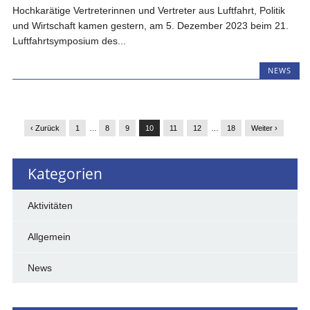
Hochkarätige Vertreterinnen und Vertreter aus Luftfahrt, Politik
und Wirtschaft kamen gestern, am 5. Dezember 2023 beim 21.
Luftfahrtsymposium des...
NEWS
‹ Zurück
1
…
8
9
10
11
12
…
18
Weiter ›
Kategorien
Aktivitäten
Allgemein
News