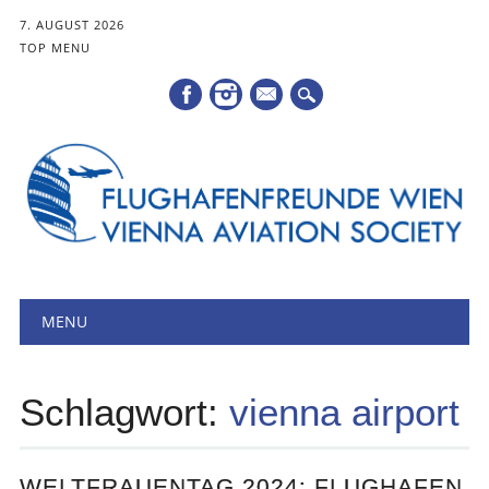
7. AUGUST 2026
TOP MENU
Mail
Hauptmenü
Zum
MENU
Inhalt
springen
Schlagwort:
vienna airport
WELTFRAUENTAG 2024: FLUGHAFEN