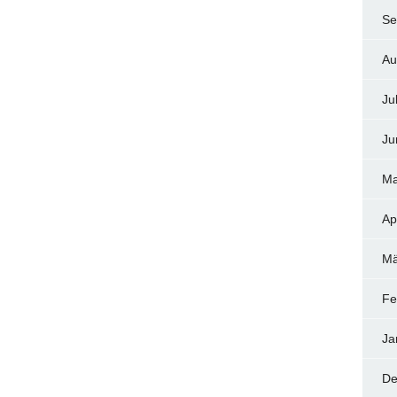
Se
Au
Ju
Ju
Ma
Ap
Mä
Fe
Ja
De