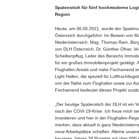
Spatenstich für fünf hochmoderne Logi
Region
Heute, am 06.05.2021, wurde der Spatens
Österreich durchgeführt. Im Beisein von M
Niederösterreich, Mag. Thomas Ram, Bürge
von DLH Österreich, Dr. Günther Ofner, V
Scheibenpflug, Leiter des Bereichs Immob
für ein großes Immobilienprojekt getätigt
Flughafen-Areals und nahe Fischamend ents
Light Hallen, die speziell für Luftfrachtlog
von der Nähe zum Flughafen sowie zur Au
Fischamend bedeutet dieses Projekt zusätz
„Der heutige Spatenstich der DLH ist ein 
nach der COVI-19-Krise. Ich freue mich seh
investieren und hier in der Flughafen-Reg
merken, dass aktuell in ganz Niederösterrei
neue Arbeitsplätze schaffen. Alleine unser
heurigen Jahres 39 Projekte mit über 600 n