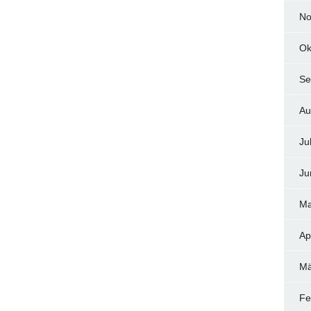
No
Ok
Se
Au
Ju
Ju
Ma
Ap
Mä
Fe