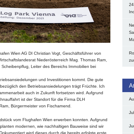
24
In
Ne
Sa
Ma
Ro
ghafen Wien AG DI Christian Vogt, Geschäftsführer von
irtschaftslandesrat Niederösterreich Mag. Thomas Ram,
zu
cheibenpflug, Leiter des Bereichs Immobilien bei
etriebsansiedelungen und Investitionen kommt. Die gute
A
züglich den Betriebsansiedelungen trägt Früchte. Ich
sammenarbeit auch in Zukunft fortsetzen wird. Aufgrund
Au
auffahrt ist der Standort für die Firma DLH
 Ram, Bürgermeister von Fischamend.
Ju
undstück vom Flughafen Wien erwerben konnten. Aufgrund
Ju
eplanten modernen, wie nachhaltigen Bauweise sind wir
okumentiert wird dieses durch die bereits erfolgte erste