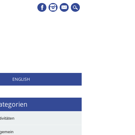
Mail
H
ENGLISH
ategorien
tivitäten
lgemein