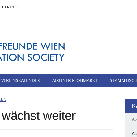
PARTNER
VEREINSKALENDER
AIRLINER FLOHMARKT
STAMMTISC
ANN
K
y wächst weiter
Ak
Al