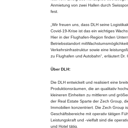
Anmietung von zwei Hallen durch Swissport
fest.
„Wir freuen uns, dass DLH seine Logistikak
Covid-19-Krise ist das ein wichtiges Wachs
Hier in der Flughafen-Region finden Unte
Betriebsstandort mitWachstumsmöglichkei
Verkehrsinfrastruktur sowie eine leistungs
zu Flughafen und Autobahn“, erläutert Dr.
Über DLH:
Die DLH entwickelt und realisiert eine breit
Produktionsräumen, die an qualitativ hoch
kleineren Einheiten zu mittleren und größe
der Real Estate Sparte der Zech Group, die
Immobilien konzentriert. Die Zech Group i
Geschäftsbereiche mit operativ tätigen F
Leistungskraft und -vielfalt sind die opera
und Hotel tätig.