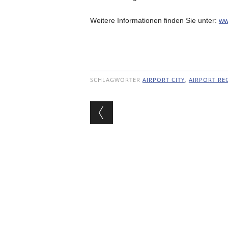
Weitere Informationen finden Sie unter:
ww
SCHLAGWÖRTER
AIRPORT CITY
,
AIRPORT RE
Beitragsnavigat