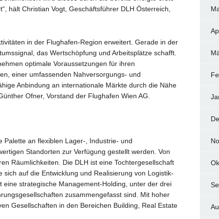
Ma
“, hält Christian Vogt, Geschäftsführer DLH Österreich,
Ap
tivitäten in der Flughafen-Region erweitert. Gerade in der
Mä
tumssignal, das Wertschöpfung und Arbeitsplätze schafft.
rnehmen optimale Voraussetzungen für ihren
ten, einer umfassenden Nahversorgungs- und
Fe
fähige Anbindung an internationale Märkte durch die Nähe
 Günther Ofner, Vorstand der Flughafen Wien AG.
Ja
De
No
e Palette an flexiblen Lager-, Industrie- und
wertigen Standorten zur Verfügung gestellt werden. Von
ren Räumlichkeiten. Die DLH ist eine Tochtergesellschaft
Ok
 sich auf die Entwicklung und Realisierung von Logistik-
st eine strategische Management-Holding, unter der drei
Se
ührungsgesellschaften zusammengefasst sind. Mit hoher
tiven Gesellschaften in den Bereichen Building, Real Estate
Au