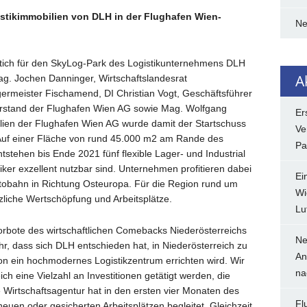
stikimmobilien von DLH in der Flughafen Wien-
N
tich für den SkyLog-Park des Logistikunternehmens DLH
A
ag. Jochen Danninger, Wirtschaftslandesrat
rmeister Fischamend, DI Christian Vogt, Geschäftsführer
orstand der Flughafen Wien AG sowie Mag. Wolfgang
Er
ilien der Flughafen Wien AG wurde damit der Startschuss
Ve
. Auf einer Fläche von rund 45.000 m2 am Rande des
Pa
tehen bis Ende 2021 fünf flexible Lager- und Industrial
istiker exzellent nutzbar sind. Unternehmen profitieren dabei
Ei
tobahn in Richtung Osteuropa. Für die Region rund um
Wi
liche Wertschöpfung und Arbeitsplätze.
Lu
Vorbote des wirtschaftlichen Comebacks Niederösterreichs
Ne
r, dass sich DLH entschieden hat, in Niederösterreich zu
An
ion ein hochmodernes Logistikzentrum errichten wird. Wir
na
ch eine Vielzahl an Investitionen getätigt werden, die
e Wirtschaftsagentur hat in den ersten vier Monaten des
Fl
euen oder gesicherten Arbeitsplätzen begleitet. Gleichzeit