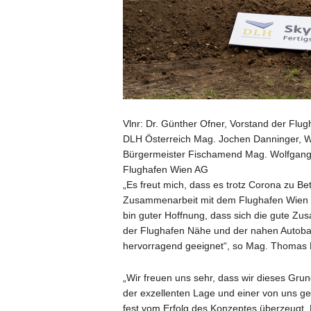
Vlnr: Dr. Günther Ofner, Vorstand der Flu
DLH Österreich Mag. Jochen Danninger, W
Bürgermeister Fischamend Mag. Wolfgang S
Flughafen Wien AG
„Es freut mich, dass es trotz Corona zu B
Zusammenarbeit mit dem Flughafen Wien be
bin guter Hoffnung, dass sich die gute Zu
der Flughafen Nähe und der nahen Autobahn
hervorragend geeignet“, so Mag. Thomas
„Wir freuen uns sehr, dass wir dieses Gr
der exzellenten Lage und einer von uns g
fest vom Erfolg des Konzeptes überzeugt. D