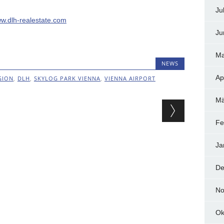
Ju
w.dlh-realestate.com
Ju
Ma
NEWS
Ap
GION
,
DLH
,
SKYLOG PARK VIENNA
,
VIENNA AIRPORT
Mä
ion
Fe
Ja
De
No
Ok