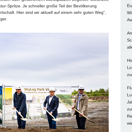
Eu
ktur-Spritze. Je schneller große Teil der Bevölkerung
rtschaft. Hier sind wir aktuell auf einem sehr guten Weg“,
Wi
ger.
Aw
Am
Sc
al
Hi
Lo
zu
Fl
Lu
Ja
zu
Re
wi