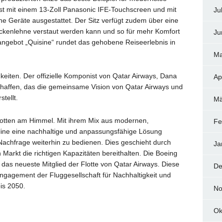
st mit einem 13-Zoll Panasonic IFE-Touchscreen und mit
Ju
che Geräte ausgestattet. Der Sitz verfügt zudem über eine
ückenlehne verstaut werden kann und so für mehr Komfort
Ju
angebot „Quisine“ rundet das gehobene Reiseerlebnis in
Ma
eiten. Der offizielle Komponist von Qatar Airways, Dana
Ap
chaffen, das die gemeinsame Vision von Qatar Airways und
tellt.
Mä
Flotten am Himmel. Mit ihrem Mix aus modernen,
Fe
rline eine nachhaltige und anpassungsfähige Lösung
Nachfrage weiterhin zu bedienen. Dies geschieht durch
Ja
 Markt die richtigen Kapazitäten bereithalten. Die Boeing
st das neueste Mitglied der Flotte von Qatar Airways. Diese
De
Engagement der Fluggesellschaft für Nachhaltigkeit und
is 2050.
No
Ok