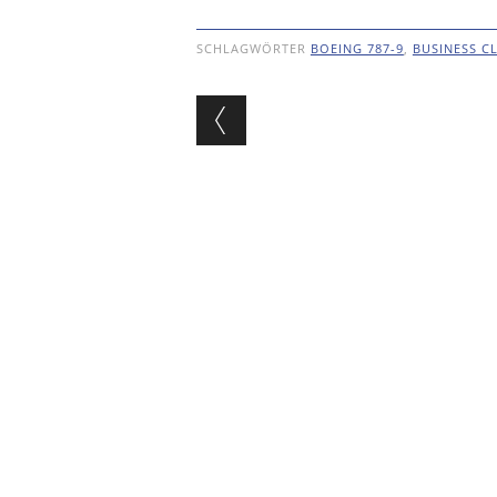
SCHLAGWÖRTER
BOEING 787-9
,
BUSINESS C
Beitragsnavigat