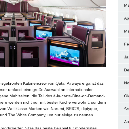
Ma
Ap
Mä
Fe
Ja
De
No
eisgekrönten Kabinencrew von Qatar Airways ergänzt das
ieser umfasst eine große Auswahl an internationalen
Ok
ne Mahlzeiten, die Teil des à-la-carte-Dine-on-Demand-
iere werden nicht nur mit bester Küche verwöhnt, sondern
von Weltklasse-Marken wie Narumi, BRIC’S, diptyque,
Se
 und The White Company, um nur einige zu nennen.
Au
produzierten Sitze das beste Beispiel für modernstes