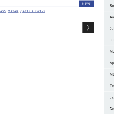
NEWS
Se
LASS
,
QATAR
,
QATAR AIRWAYS
Au
ion
Ju
Ju
Ma
Ap
Mä
Fe
Ja
De