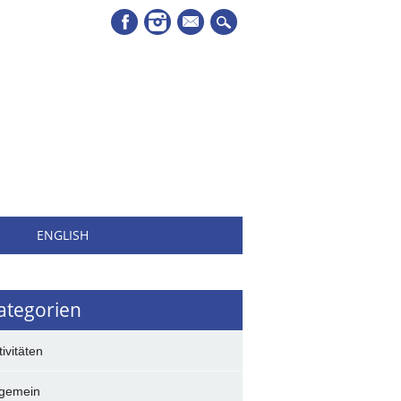
Mail
H
ENGLISH
ategorien
tivitäten
lgemein