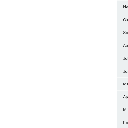
No
Ok
Se
Au
Ju
Ju
Ma
Ap
Mä
Fe