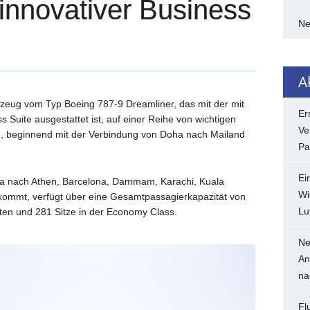
 innovativer Business
N
A
gzeug vom Typ Boeing 787-9 Dreamliner, das mit der mit
Er
Suite ausgestattet ist, auf einer Reihe von wichtigen
Ve
n, beginnend mit der Verbindung von Doha nach Mailand
Pa
Ei
a nach Athen, Barcelona, Dammam, Karachi, Kuala
Wi
kommt, verfügt über eine Gesamtpassagierkapazität von
Lu
ten und 281 Sitze in der Economy Class.
Ne
An
na
Fl