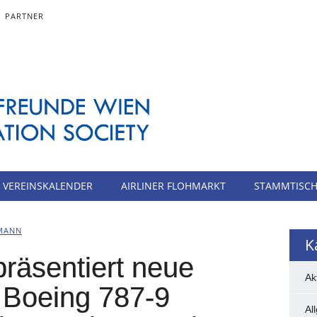
PARTNER
VEREINSKALENDER
AIRLINER FLOHMARKT
STAMMTISC
MANN
K
präsentiert neue
Ak
 Boeing 787-9
Al