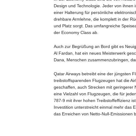
Design und Technologie. Jeder von ihnen i
einer Halterung für persönliche elektronis
drehbare Armlehne, die komplett in der R
und Platz sorgt. Das umfangreiche Speise
der Economy Class ab.
Auch zur Begrüßung an Bord gibt es Neuigk
Al Fardan, hat ein neues Meisterwerk ges
Dana, Menschen zusammenzubringen, dars
Qatar Airways betreibt eine der jüngsten 
treibstoffsparenden Flugzeugen hat die Ai
geschaffen, auch Strecken mit geringerer 
eine Vielzahl von Flugzeugen, die für jeden
787-9 mit ihrer hohen Treibstoffeffizienz i
Investition unterstreicht einmal mehr das 
das Erreichen von Netto-Null-Emissionen b