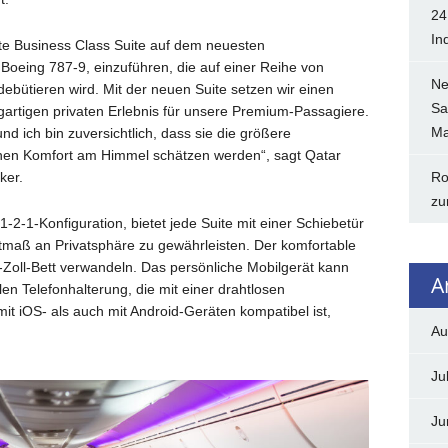
24
In
ete Business Class Suite auf dem neuesten
oeing 787-9, einzuführen, die auf einer Reihe von
Ne
ebütieren wird. Mit der neuen Suite setzen wir einen
Sa
igartigen privaten Erlebnis für unsere Premium-Passagiere.
Ma
d ich bin zuversichtlich, dass sie die größere
fenen Komfort am Himmel schätzen werden“, sagt Qatar
Ro
ker.
zu
-2-1-Konfiguration, bietet jede Suite mit einer Schiebetür
maß an Privatsphäre zu gewährleisten. Der komfortable
79-Zoll-Bett verwandeln. Das persönliche Mobilgerät kann
A
len Telefonhalterung, die mit einer drahtlosen
it iOS- als auch mit Android-Geräten kompatibel ist,
Au
Ju
Ju