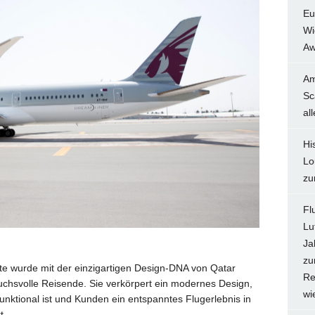
Eu
Wi
Aw
Am
Sc
al
Hi
Lo
zu
Fl
Lu
Ja
zu
te wurde mit der einzigartigen Design-DNA von Qatar
Re
ruchsvolle Reisende. Sie verkörpert ein modernes Design,
wi
funktional ist und Kunden ein entspanntes Flugerlebnis in
t.