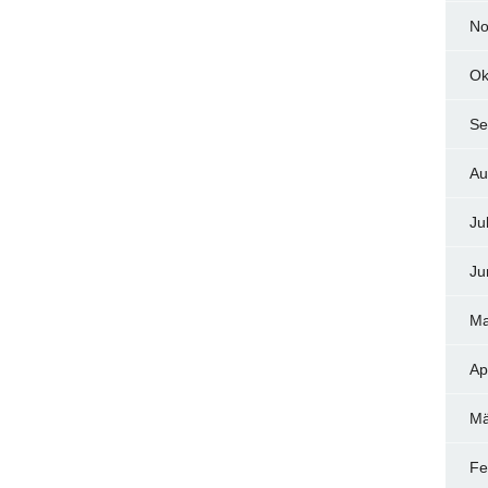
No
Ok
Se
Au
Ju
Ju
Ma
Ap
Mä
Fe