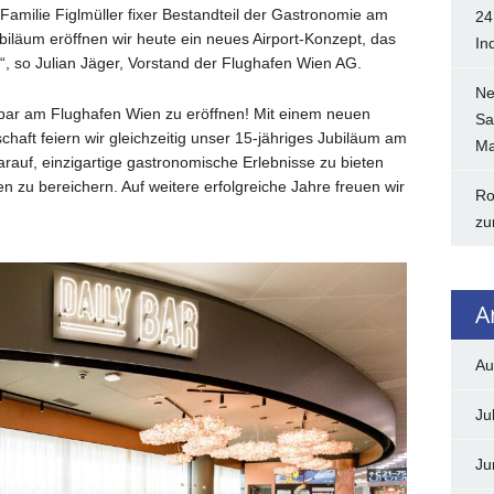
 Familie Figlmüller fixer Bestandteil der Gastronomie am
24
biläum eröffnen wir heute ein neues Airport-Konzept, das
In
, so Julian Jäger, Vorstand der Flughafen Wien AG.
Ne
bar am Flughafen Wien zu eröffnen! Mit einem neuen
Sa
haft feiern wir gleichzeitig unser 15-jähriges Jubiläum am
Ma
rauf, einzigartige gastronomische Erlebnisse zu bieten
 zu bereichern. Auf weitere erfolgreiche Jahre freuen wir
Ro
zu
A
Au
Ju
Ju