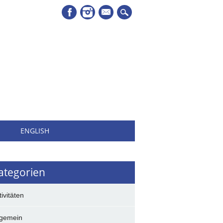
Mail
H
ENGLISH
ategorien
tivitäten
lgemein