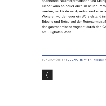
spannende Neuinterpretationen und Kleinig
Dieser kann ab heuer auch im neuen Restau
werden, wo Gäste mit Aperitivo und eine
Weiteren wurde heuer ein Würstelstand inm
Brioche und Brösel auf der Rotenturmstraß
das gastronomische Angebot durch den Co
am Flughafen Wien.
SCHLAGWÖRTER
FLUGHAFEN WIEN
,
VIENNA 
Beitragsnavigat