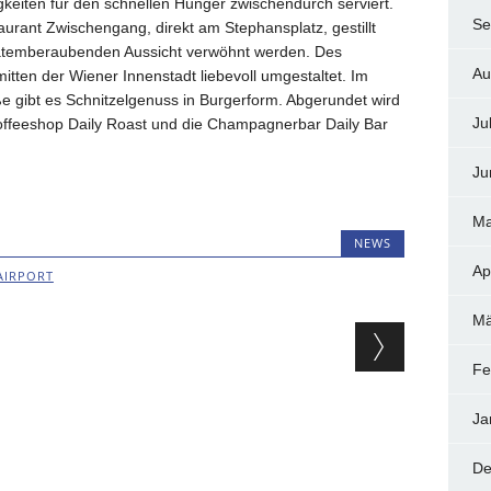
keiten für den schnellen Hunger zwischendurch serviert.
Se
rant Zwischengang, direkt am Stephansplatz, gestillt
r atemberaubenden Aussicht verwöhnt werden. Des
Au
itten der Wiener Innenstadt liebevoll umgestaltet. Im
e gibt es Schnitzelgenuss in Burgerform. Abgerundet wird
Ju
ffeeshop Daily Roast und die Champagnerbar Daily Bar
Ju
Ma
NEWS
Ap
AIRPORT
Mä
ion
Fe
Ja
De