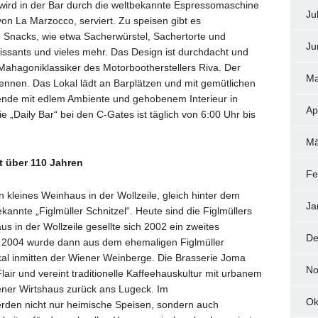
 wird in der Bar durch die weltbekannte Espressomaschine
Ju
von La Marzocco, serviert. Zu speisen gibt es
e Snacks, wie etwa Sacherwürstel, Sachertorte und
Ju
roissants und vieles mehr. Das Design ist durchdacht und
 Mahagoniklassiker des Motorbootherstellers Riva. Der
Ma
ennen. Das Lokal lädt an Barplätzen und mit gemütlichen
sende mit edlem Ambiente und gehobenem Interieur in
Ap
„Daily Bar“ bei den C-Gates ist täglich von 6:00 Uhr bis
Mä
it über 110 Jahren
Fe
n kleines Weinhaus in der Wollzeile, gleich hinter dem
Ja
nnte „Figlmüller Schnitzel“. Heute sind die Figlmüllers
 in der Wollzeile gesellte sich 2002 ein zweites
De
e. 2004 wurde dann aus dem ehemaligen Figlmüller
okal inmitten der Wiener Weinberge. Die Brasserie Joma
No
lair und vereint traditionelle Kaffeehauskultur mit urbanem
ner Wirtshaus zurück ans Lugeck. Im
Ok
rden nicht nur heimische Speisen, sondern auch