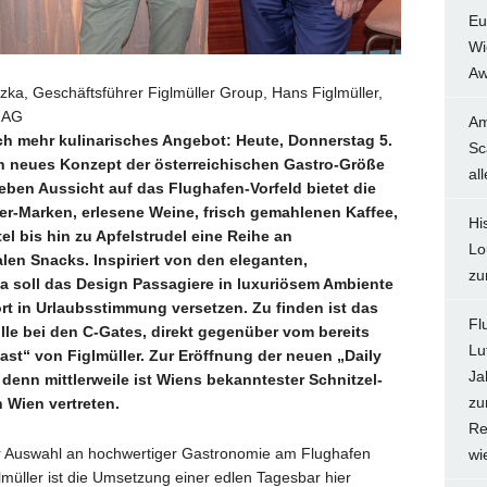
Eu
Wi
Aw
azka, Geschäftsführer Figlmüller Group, Hans Figlmüller,
n AG
Am
ch mehr kulinarisches Angebot: Heute, Donnerstag 5.
Sc
ein neues Konzept der österreichischen Gastro-Größe
al
Neben Aussicht auf das Flughafen-Vorfeld bietet die
-Marken, erlesene Weine, frisch gemahlenen Kaffee,
Hi
l bis hin zu Apfelstrudel eine Reihe an
Lo
len Snacks. Inspiriert von den eleganten,
zu
a soll das Design Passagiere in luxuriösem Ambiente
t in Urlaubsstimmung versetzen. Zu finden ist das
Fl
lle bei den C-Gates, direkt gegenüber vom bereits
Lu
ast“ von Figlmüller. Zur Eröffnung der neuen „Daily
Ja
 denn mittlerweile ist Wiens bekanntester Schnitzel-
zu
 Wien vertreten.
Re
ehr Auswahl an hochwertiger Gastronomie am Flughafen
wi
müller ist die Umsetzung einer edlen Tagesbar hier