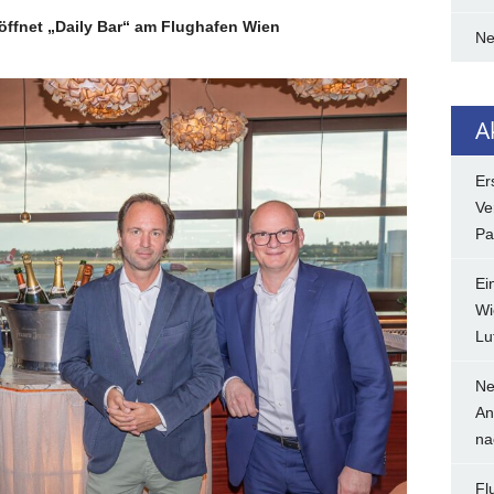
öffnet „Daily Bar“ am Flughafen Wien
N
A
Er
Ve
Pa
Ei
Wi
Lu
Ne
An
na
Fl