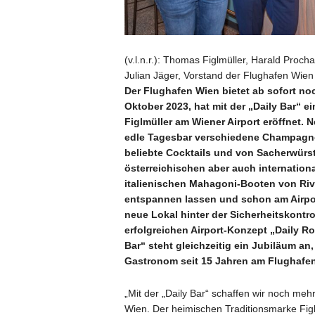
(v.l.n.r.): Thomas Figlmüller, Harald Proch
Julian Jäger, Vorstand der Flughafen Wie
Der Flughafen Wien bietet ab sofort no
Oktober 2023, hat mit der „Daily Bar“ 
Figlmüller am Wiener Airport eröffnet. 
edle Tagesbar verschiedene Champagner
beliebte Cocktails und von Sacherwürste
österreichischen aber auch internationa
italienischen Mahagoni-Booten von Riv
entspannen lassen und schon am Airpor
neue Lokal hinter der Sicherheitskontro
erfolgreichen Airport-Konzept „Daily Ro
Bar“ steht gleichzeitig ein Jubiläum an,
Gastronom seit 15 Jahren am Flughafen
„Mit der „Daily Bar“ schaffen wir noch m
Wien. Der heimischen Traditionsmarke Figl