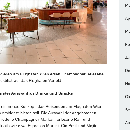
Ma
Ap
Mä
Fe
Ja
De
sagieren am Flughafen Wien edlen Champagner, erlesene
usblick auf das Flughafen Vorfeld.
No
einster Auswahl an Drinks und Snacks
Ok
ler ein neues Konzept, das Reisenden am Flughafen Wien
Se
m Ambiente bieten soll. Die Auswahl der angebotenen
schiedene Champagner-Marken, erlesene Rot- und
Au
tails wie etwa Espresso Martini, Gin Basil und Mojito.