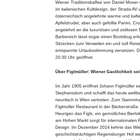
Wiener Traditionskaffee von Daniel Moser
im italienischen Kultdesign, der Strada AV 
österreichisch angelehnte warme und kalt
Apfelstrudel, aber auch gefüllte Panini, C
angelehnt an die luxuriösen und zeitlosen
Barbereich lässt sogar einen Bootsbug erk
Sitzecken zum Verweilen ein und soll Rei
entspannte Urlaubsstimmung versetzen. Die 
20:30 Uhr geöffnet.
Über Figlmüller: Wiener Gastlichkeit se
Im Jahr 1905 eröffnet Johann Figlmüller ei
Stephansdom und schafft das heute weltbeka
neunfach in Wien vertreten: Zum Stammhaus
Figlmüller Restaurant in der Bäckerstraß
Heurigen das Figls, ein gemütliches Bierl
am Hohen Markt sorgt für internationalen F
Design. Im Dezember 2014 kehrte das Wie
geschichtsträchtigen Regensburger Hof we