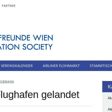
PARTNER
VEREINSKALENDER
AIRLINER FLOHMARKT
STAMMTISC
N
OBMANN
K
Flughafen gelandet
Ak
Al