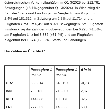
österreichischen Verkehrsflughäfen im Q1-3/2025 bei 212.781
Bewegungen (+3,1% gegenüber Q1-3/2024). In Wien stieg die
Zahl der Starts und Landungen im Vergleich zum Vorjahr um
2,4% auf 181.312, in Salzburg um 2,8% auf 11.714 und am
Flughafen Graz um 0,4% auf 8.021 Bewegungen. Am Flughafen
Innsbruck lag die Zahl der Flugbewegungen bei 6.228 (+1,0%),
am Flughafen Linz bei 3.832 (+51,4%) und am Flughafen
Klagenfurt bei 1.674 (+25,2%) Starts und Landungen.
Die Zahlen im Überblick:
Passagiere 1-
Passagiere 1-
Δ in %
9/2025
9/2024
GRZ
638.514
643.197
-0,73
INN
739.135
718.507
2,87
KLU
144.388
109.170
32,26
LNZ
227.532
148.556
53,16