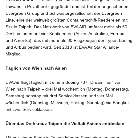
Taiwans in Privatbesitz gegründet und ist Teil der angesehenen
Evergreen Group und Schwestergesellschaft der Evergreen
Line, eine der weltweit größten Containerschiff-Reedereien mit
Sitz in Taipeh. Das Netzwerk von EVA AIR umfasst mehr als 60
Destinationen auf vier Kontinenten (Asien, Australien, Europa
und Amerika), das mit mehr als 80 Flugzeugen der Typen Boeing
und Airbus bedient wird. Seit 2013 ist EVA Air Star Alliance-
Mitglied.
Täglich von Wien nach Asien
EVA Air fliegt täglich mit einem Boeing 787 „Dreamliner“ von
Wien nach Taipeh – drei Mal wöchentlich (Montag, Donnerstag,
Samstag) nonstop mit drei Serviceklassen und vier Mal
wöchentlich (Dienstag, Mittwoch, Freitag, Sonntag) via Bangkok
mit zwei Serviceklassen.
Über das Drehkreuz Taipeh die Vielfalt Asiens entdecken
Mit nur einem Stopp in Taipeh können Passagiere zu jeder