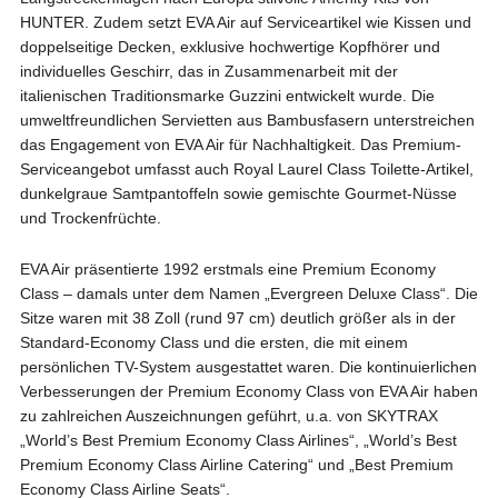
HUNTER. Zudem setzt EVA Air auf Serviceartikel wie Kissen und
doppelseitige Decken, exklusive hochwertige Kopfhörer und
individuelles Geschirr, das in Zusammenarbeit mit der
italienischen Traditionsmarke Guzzini entwickelt wurde. Die
umweltfreundlichen Servietten aus Bambusfasern unterstreichen
das Engagement von EVA Air für Nachhaltigkeit. Das Premium-
Serviceangebot umfasst auch Royal Laurel Class Toilette-Artikel,
dunkelgraue Samtpantoffeln sowie gemischte Gourmet-Nüsse
und Trockenfrüchte.
EVA Air präsentierte 1992 erstmals eine Premium Economy
Class – damals unter dem Namen „Evergreen Deluxe Class“. Die
Sitze waren mit 38 Zoll (rund 97 cm) deutlich größer als in der
Standard-Economy Class und die ersten, die mit einem
persönlichen TV-System ausgestattet waren. Die kontinuierlichen
Verbesserungen der Premium Economy Class von EVA Air haben
zu zahlreichen Auszeichnungen geführt, u.a. von SKYTRAX
„World’s Best Premium Economy Class Airlines“, „World’s Best
Premium Economy Class Airline Catering“ und „Best Premium
Economy Class Airline Seats“.