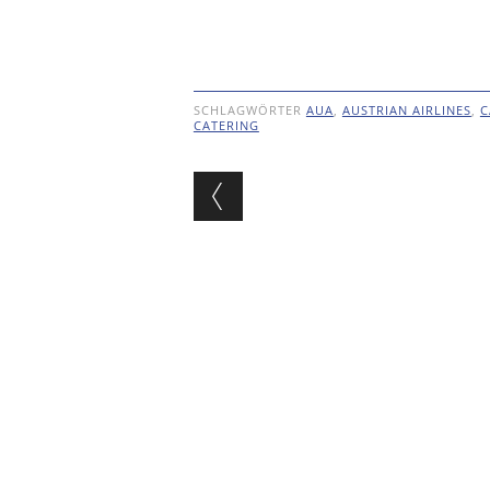
SCHLAGWÖRTER
AUA
,
AUSTRIAN AIRLINES
,
C
CATERING
Beitragsnavigat