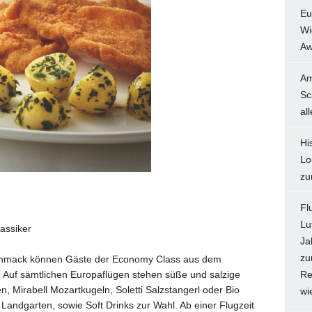
Eu
Wi
Aw
Am
Sc
al
Hi
Lo
zu
Fl
Lu
lassiker
Ja
zu
chmack können Gäste der Economy Class aus dem
. Auf sämtlichen Europaflügen stehen süße und salzige
Re
, Mirabell Mozartkugeln, Soletti Salzstangerl oder Bio
wi
Landgarten, sowie Soft Drinks zur Wahl. Ab einer Flugzeit