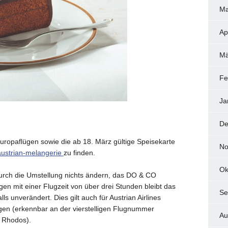
Ma
Ap
Mä
Fe
Ja
De
uropaflügen sowie die ab 18. März gültige Speisekarte
No
austrian-melangerie
zu finden.
Ok
durch die Umstellung nichts ändern, das DO & CO
en mit einer Flugzeit von über drei Stunden bleibt das
Se
s unverändert. Dies gilt auch für Austrian Airlines
ügen (erkennbar an der vierstelligen Flugnummer
Au
 Rhodos).