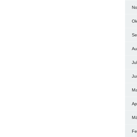
No
Ok
Se
Au
Ju
Ju
Ma
Ap
Mä
Fe