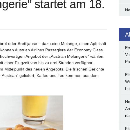
gerie“ startet am 18.
N
A
hbrot oder Brettljause – dazu eine Melange, einen Apfelsaft
Er
z können Austrian Airlines Passagiere der Economy Class
Ve
 hochwertigen Angebot der „Austrian Melangerie“ wählen.
Pa
t einer Flugzeit von bis zu drei Stunden verfügbar.
im Mittelpunkt des neuen Angebots. Die frischen Gerichte
Ei
 Austrian“ geliefert, Kaffee und Tee kommen aus dem
Wi
Lu
Ne
An
na
Fl