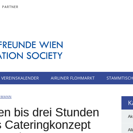
PARTNER
VEREINSKALENDER
AIRLINER FLOHMARKT
STAMMTISC
BMANN
K
en bis drei Stunden
Ak
s Cateringkonzept
Al