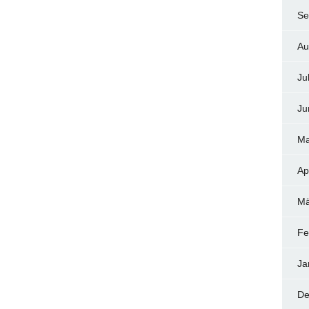
Se
Au
Ju
Ju
Ma
Ap
Mä
Fe
Ja
De