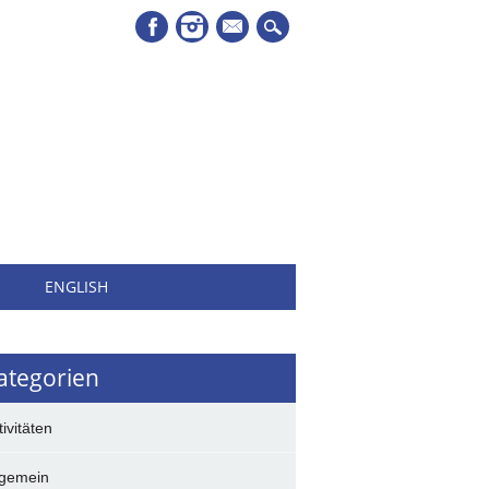
Mail
H
ENGLISH
ategorien
tivitäten
lgemein