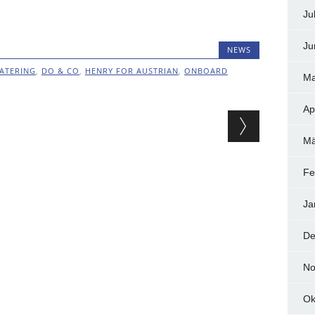
Ju
Ju
NEWS
ATERING
,
DO & CO
,
HENRY FOR AUSTRIAN
,
ONBOARD
Ma
Ap
ion
Mä
Fe
Ja
De
No
Ok