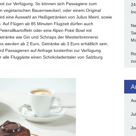
ebot zur Verfügung. So können sich Passagiere zum
24
em vegetarischen Bauernweckerl, oder einem Original
In
rd eine Auswahl an Heißgetränken von Julius Meinl, sowie
. Auf Flügen ab 85 Minuten Flugzeit dürfen auch
Ne
etersillkartoffeln oder eine Alpen Poké Bowl mit
Sa
 Getränke wie Gin und Schnaps der Meisterbrennerei
Ma
 werden ab 2 Euro, Getränke ab 3 Euro erhältlich sein,
rd Passagieren auf Anfrage kostenfrei zur Verfügung
Ro
ür alle Fluggäste einen Schokoladentaler von Salzburg
zu
A
Au
Ju
Ju