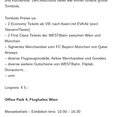
und Kuchenbar. Den Abschluss bildet wie immer unsere große
Tombola.
Tombola Preise ua.:
– 2 Economy Tickets ab VIE nach Asien mit EVA Air (excl.
Steuern/Taxen)
– 2 First Class Tickets der WESTBahn zwischen Wien und
München
– Signiertes Merchandise vom FC Bayern München von Qatar
Airways
– diverse Flugzeugmodelle, Airline Merchandise und Goodies
– diverse weitere Gutscheine von WESTBahn, Fliplab,
Donauturm,…
– uvm
Lospreis: € 5,-
Office Park 4, Flughafen Wien
Messebetrieb – Exhibition time: 10:00 – 16:30