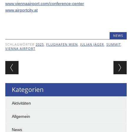
www.viennaairport.com/conference-center
www.airportcity.at
NEWS
SCHLAGWÖRTER
2025
,
FLUGHAFEN WIEN
,
JULIAN JÄGER
,
SUMMIT
,
VIENNA AIRPORT
Beitragsnavigation
Kategorien
Aktivitäten
Allgemein
News