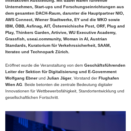
interaktiven Ausstellung. Mit dabei waren führende
Unternehmen, Start-ups und Forschungseinrichtungen aus
dem gesamten DACH-Raum, darunter die Hauptpartner NIO,
AWS Connect, Wiener Stadtwerke, EY und die WKO sowie
IBM, ÖBB, Asfinag, AIT, Österreichische Post, ORF, Plug and
Play, Thinkers Garden, Artivive, WU Executive Academy,
Grassfish, useai.community, Woman in AI, Austrian
Standards, Kuratorium für Verkehrssicherheit, SAAM,
Iteratec und Technopark Zürich.
Eröffnet wurde die Veranstaltung von dem
Geschäftsführenden
Leiter der Sektion für Digitalisierung und E-Government
Wolfgang Ebner
und
Julian Jäger
, Vorstand der
Flughafen
Wien AG
. Beide betonten die zentrale Bedeutung digitaler
Innovationen für Wettbewerbsfähigkeit, Standortentwicklung und
gesellschaftlichen Fortschritt.