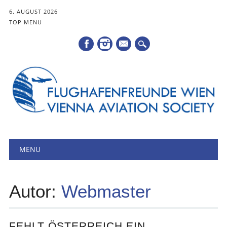
6. AUGUST 2026
TOP MENU
Mail
Hauptmenü
Zum
MENU
Inhalt
springen
Autor:
Webmaster
FEHLT ÖSTERREICH EIN